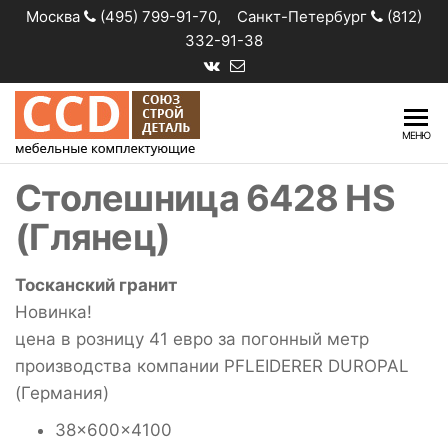
Москва
(495) 799-91-70, Санкт-Петербург
(812)
332-91-38
Столешницы
Розничная
МЕНЮ
продажа и
оптовые
Столешница 6428 HS
поставки
столешниц
(Глянец)
Тосканский гранит
Новинка!
цена в розницу 41 евро за погонный метр
производства компании PFLEIDERER DUROPAL
(Германия)
38x600x4100