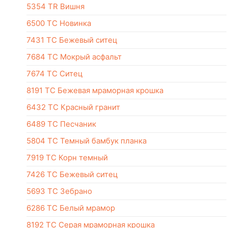
5354 TR Вишня
6500 TC Новинка
7431 TC Бежевый ситец
7684 TC Мокрый асфальт
7674 TC Ситец
8191 TC Бежевая мраморная крошка
6432 TC Красный гранит
6489 TC Песчаник
5804 TC Темный бамбук планка
7919 TC Корн темный
7426 ТС Бежевый ситец
5693 TC Зебрано
6286 TC Белый мрамор
8192 TC Серая мраморная крошка