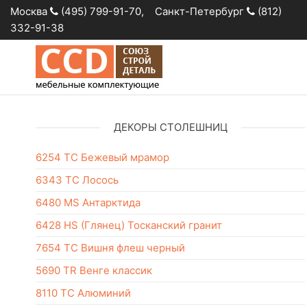
Москва
(495) 799-91-70, Санкт-Петербург
(812)
332-91-38
Столешницы
Розничная
продажа и
оптовые
поставки
ДЕКОРЫ СТОЛЕШНИЦ
столешниц
6254 ТС Бежевый мрамор
6343 ТС Лосось
6480 MS Антарктида
6428 HS (Глянец) Тосканский гранит
7654 TC Вишня флеш черный
5690 TR Венге классик
8110 TC Алюминий