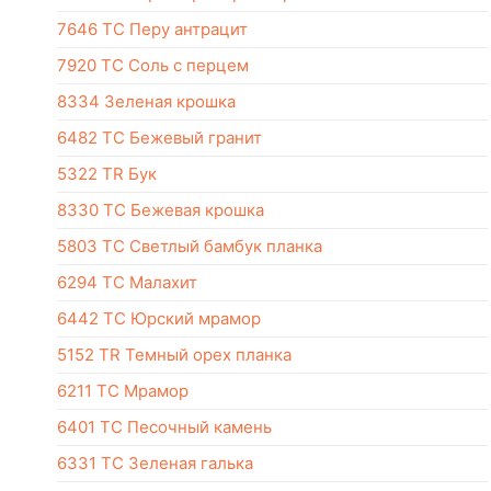
7646 TC Перу антрацит
7920 TC Соль с перцем
8334 Зеленая крошка
6482 TC Бежевый гранит
5322 TR Бук
8330 TC Бежевая крошка
5803 TC Светлый бамбук планка
6294 TC Малахит
6442 TC Юрский мрамор
5152 TR Темный орех планка
6211 TC Мрамор
6401 TC Песочный камень
6331 TC Зеленая галька