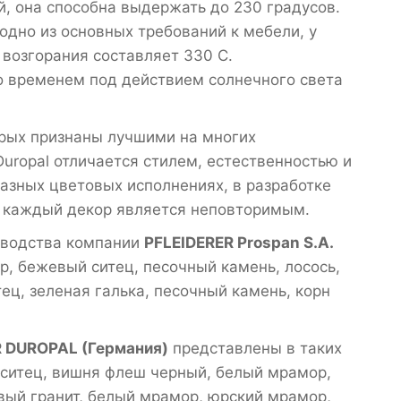
, она способна выдержать до 230 градусов.
одно из основных требований к мебели, у
возгорания составляет 330 С.
о временем под действием солнечного света
рых признаны лучшими на многих
uropal отличается стилем, естественностью и
азных цветовых исполнениях, в разработке
, каждый декор является неповторимым.
зводства компании
PFLEIDERER Prospan S.A.
, бежевый ситец, песочный камень, лосось,
тец, зеленая галька, песочный камень, корн
R DUROPAL (Германия)
представлены в таких
й ситец, вишня флеш черный, белый мрамор,
вый гранит, белый мрамор, юрский мрамор,