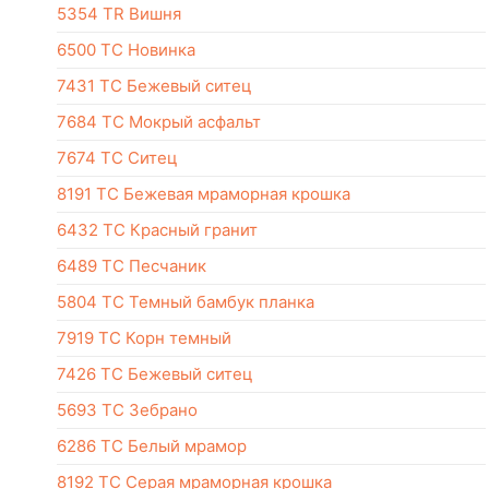
5354 TR Вишня
6500 TC Новинка
7431 TC Бежевый ситец
7684 TC Мокрый асфальт
7674 TC Ситец
8191 TC Бежевая мраморная крошка
6432 TC Красный гранит
6489 TC Песчаник
5804 TC Темный бамбук планка
7919 TC Корн темный
7426 ТС Бежевый ситец
5693 TC Зебрано
6286 TC Белый мрамор
8192 TC Серая мраморная крошка