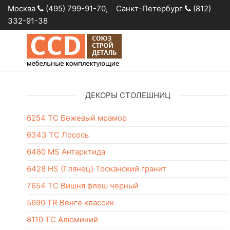
Москва
(495) 799-91-70, Санкт-Петербург
(812)
332-91-38
Столешницы
Розничная
продажа и
оптовые
поставки
ДЕКОРЫ СТОЛЕШНИЦ
столешниц
6254 ТС Бежевый мрамор
6343 ТС Лосось
6480 MS Антарктида
6428 HS (Глянец) Тосканский гранит
7654 TC Вишня флеш черный
5690 TR Венге классик
8110 TC Алюминий