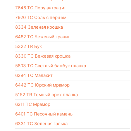
7646 TC Перу антрацит
7920 TC Соль с перцем
8334 Зеленая крошка
6482 TC Бежевый гранит
5322 TR Бук
8330 TC Бежевая крошка
5803 TC Светлый бамбук планка
6294 TC Малахит
6442 TC Юрский мрамор
5152 TR Темный орех планка
6211 TC Мрамор
6401 TC Песочный камень
6331 TC Зеленая галька