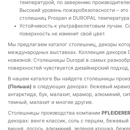
температурой, по заверению производителей
Высокий уровень пожаробезопасности – это 
столешниц Prospan и DUROPAL температура 
Устойчивость к ультрафиолетовым лучам. С
поверхность не изменит свой цвет.
Мы предлагаем каталог столешниц, декоры кото
международных выставках. Коллекция декоров D
новизной. Столешницы Duropal в самых разнообр
поверхностей чувствуется дизайнерский подход
В нашем каталоге Вы найдете столешницы прои
(Польша)
в следующих декорах: бежевый мрамор
антарктида, бук, малахит, мрамор, алюминий, си
темный, малахит и многие другие.
Столешницы производства компании
PFLEIDERE
декорах: венге классик, соль с перцем, бежевы
вишня, лосось, алюминий, зеленая крошка, беже